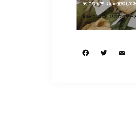
気になる方はline登録して
lineはここか、ひまわりリ
F
T
E
a
w
c
it
ai
e
te
l
b
r
o
o
k