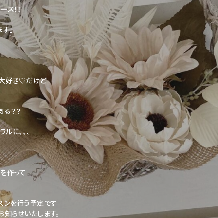
ース！！
ます」
も大好き♡だけど
ある？？
ラルに、、、
を作って
スンを行う予定です
にお知らせいたします。