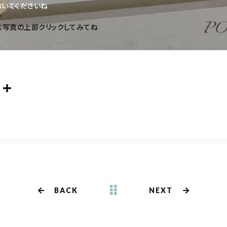
おいてくださいね
ース写真の上部クリックしてみてね
共
m
有
BACK
NEXT