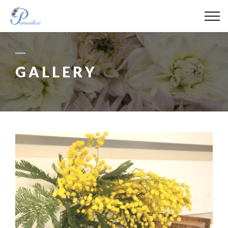
ABOUT
MENU
GALLERY
GALLERY
LECTURER
BLOG
ACCESS
090-4421-1788