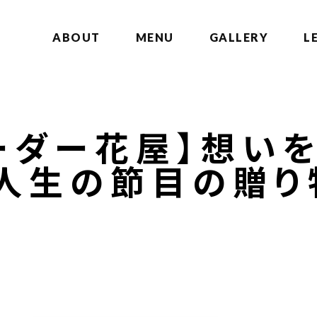
ABOUT
MENU
GALLERY
L
ーダー花屋】想い
人生の節目の贈り