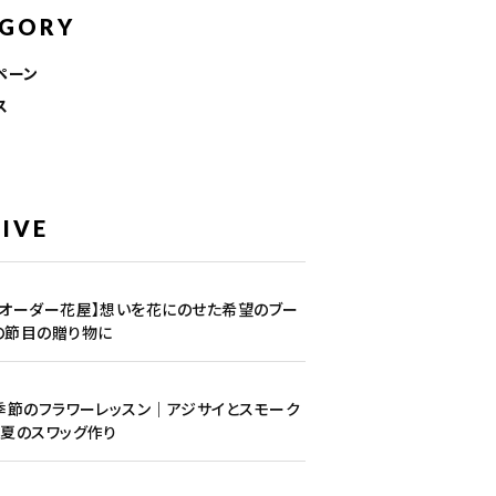
EGORY
ペーン
ス
IVE
1
のオーダー花屋】想いを花にのせた希望のブー
の節目の贈り物に
5
季節のフラワーレッスン｜アジサイとスモーク
夏のスワッグ作り
1