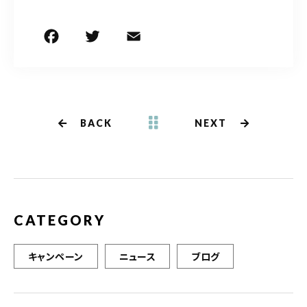
F
T
E
共
a
w
m
有
c
it
ai
e
te
l
b
r
BACK
NEXT
o
o
k
CATEGORY
キャンペーン
ニュース
ブログ