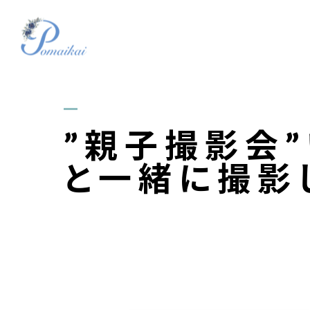
”親子撮影会
と一緒に撮影