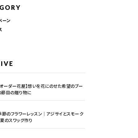
EGORY
ペーン
ス
IVE
1
のオーダー花屋】想いを花にのせた希望のブー
の節目の贈り物に
5
季節のフラワーレッスン｜アジサイとスモーク
夏のスワッグ作り
1