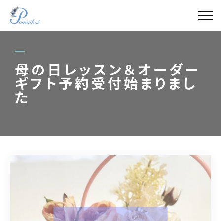
ABOUT
MENU
母の日レッスン＆オーダー
ギフト予約受付始まりまし
GALLERY
た
LECTURER
BLOG
ACCESS
090-4421-1788