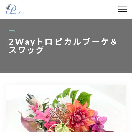
ABOUT
MENU
2Wayトロピカルブーケ＆
スワッグ
GALLERY
LECTURER
BLOG
ACCESS
090-4421-1788