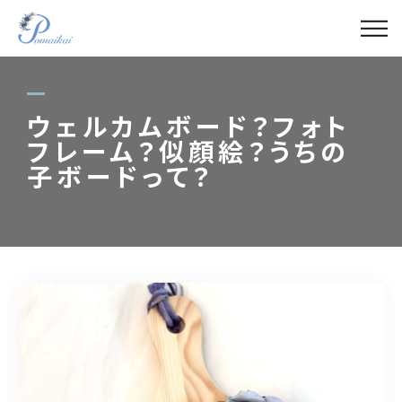
ABOUT
MENU
ウェルカムボード？フォト
フレーム？似顔絵？うちの
GALLERY
子ボードって？
LECTURER
BLOG
ACCESS
090-4421-1788