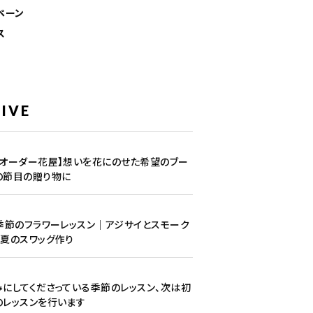
ペーン
ス
IVE
1
のオーダー花屋】想いを花にのせた希望のブー
の節目の贈り物に
5
季節のフラワーレッスン｜アジサイとスモーク
夏のスワッグ作り
1
にしてくださっている季節のレッスン、次は初
のレッスンを行います