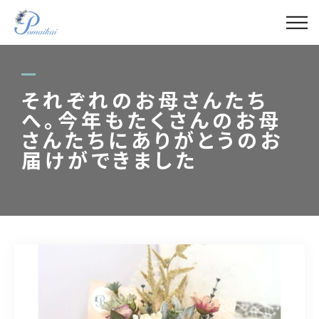
ABOUT
MENU
それぞれのお母さんたち
へ。今年もたくさんのお母
GALLERY
さんたちにありがとうのお
届けができました
LECTURER
BLOG
ACCESS
090-4421-1788