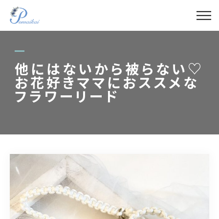
ABOUT
MENU
他にはないから被らない♡
お花好きママにおススメな
GALLERY
フラワーリード
LECTURER
BLOG
ACCESS
090-4421-1788