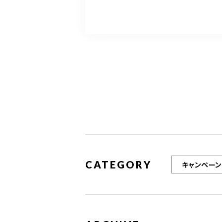
a
w
c
it
ai
e
te
l
b
r
o
o
k
CATEGORY
キャンペーン